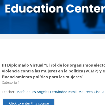
III Diplomado Virtual “El rol de los organismos elect
violencia contra las mujeres en la política (VCMP) y en
financiamiento político para las mujeres"
Course category
Categoría 1
Teacher:
María de los Angeles Fernández Ramil
,
Maureen Gisella
Click to enter this course