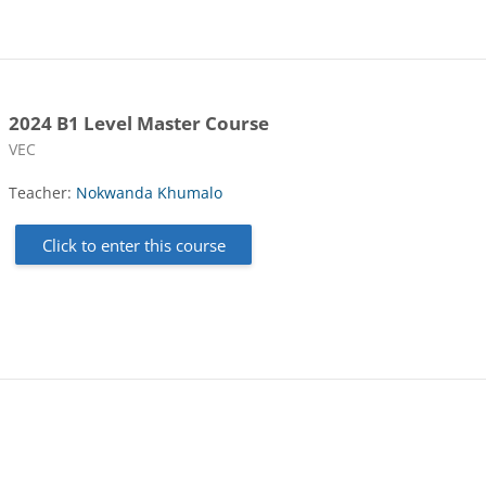
2024 B1 Level Master Course
Course category
VEC
Teacher:
Nokwanda Khumalo
Click to enter this course