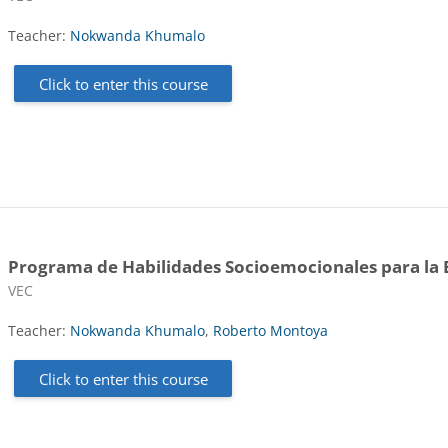
Teacher:
Nokwanda Khumalo
Click to enter this course
Programa de Habilidades Socioemocionales para la E
Course category
VEC
Teacher:
Nokwanda Khumalo
,
Roberto Montoya
Click to enter this course