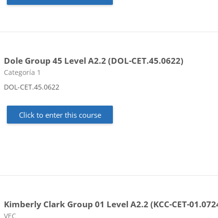
Dole Group 45 Level A2.2 (DOL-CET.45.0622)
Course category
Categoría 1
DOL-CET.45.0622
Click to enter this course
Kimberly Clark Group 01 Level A2.2 (KCC-CET-01.072
Course category
VEC